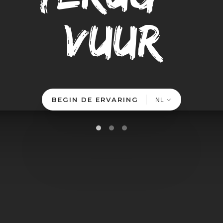
vuur
BEGIN DE ERVARING
NL